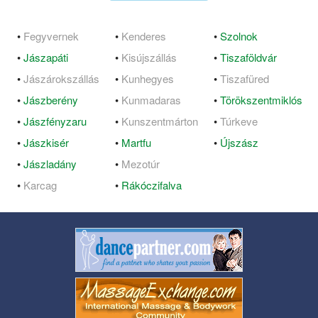
•
Fegyvernek
•
Kenderes
•
Szolnok
•
Jászapáti
•
Kisújszállás
•
Tiszaföldvár
•
Jászárokszállás
•
Kunhegyes
•
Tiszafüred
•
Jászberény
•
Kunmadaras
•
Törökszentmiklós
•
Jászfényzaru
•
Kunszentmárton
•
Túrkeve
•
Jászkisér
•
Martfu
•
Újszász
•
Jászladány
•
Mezotúr
•
Karcag
•
Rákóczifalva