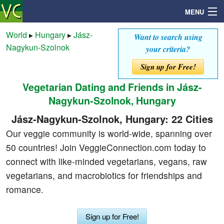
MENU
World
▸
Hungary
▸
Jász-
Want to search using
Nagykun-Szolnok
your criteria?
Search
Sign up for Free!
Vegetarian Dating and Friends in Jász-
Mailbox
Nagykun-Szolnok, Hungary
Profile
Jász-Nagykun-Szolnok, Hungary: 22 Cities
Our veggie community is world-wide, spanning over
Community
50 countries! Join VeggieConnection.com today to
connect with like-minded vegetarians, vegans, raw
Help
vegetarians, and macrobiotics for friendships and
romance.
Login
Sign up for Free!